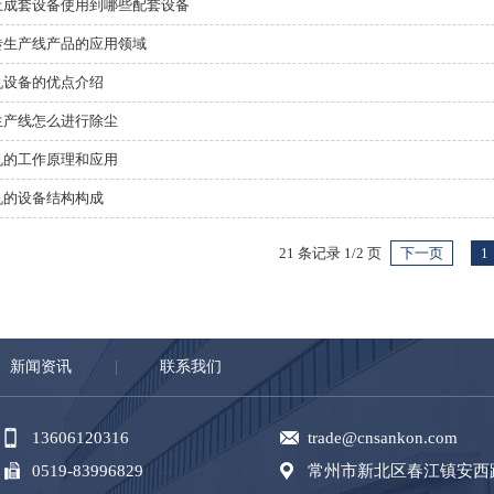
土成套设备使用到哪些配套设备
砖生产线产品的应用领域
机设备的优点介绍
生产线怎么进行除尘
机的工作原理和应用
机的设备结构构成
21 条记录 1/2 页
下一页
1
新闻资讯
联系我们
13606120316
trade@cnsankon.com
0519-83996829
常州市新北区春江镇安西路