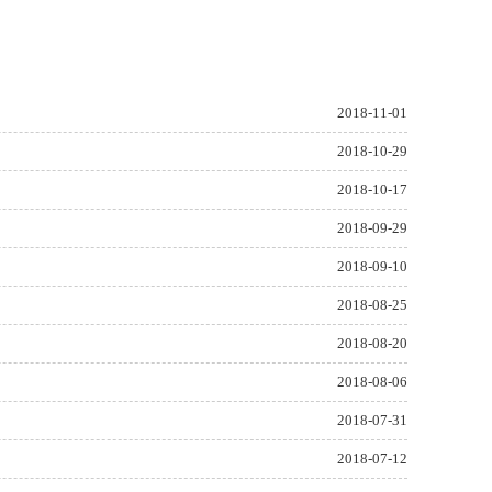
2018-11-01
2018-10-29
2018-10-17
2018-09-29
2018-09-10
2018-08-25
2018-08-20
2018-08-06
2018-07-31
2018-07-12