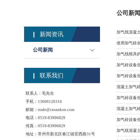
公司新
加气线混凝
新闻资讯
使用加气砖
公司新闻
加气线模具
加气砖设备
联系我们
加气砖设备
混凝土加气
联系人：毛先生
加气砖设备
手机：13606120316
混凝土加气
邮箱：
trade@cnsankon.com
电话：0519-83996829
加气砖设备
传真：0519-83996829
加气线混凝
地址：常州市新北区春江镇安西路31号