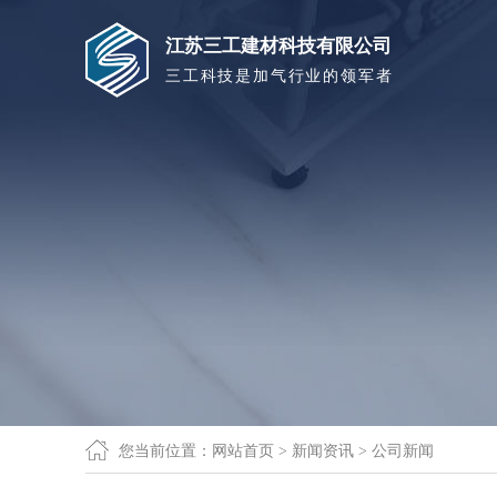
江苏三工建材科技有限公司
三工科技是加气行业的领军者
您当前位置：
网站首页
>
新闻资讯
> 公司新闻