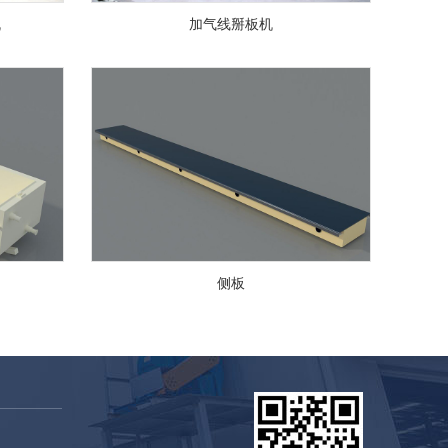
机
加气线掰板机
侧板