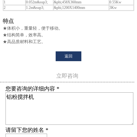
1
0.052m&sup3;
&phi;458X360mm
0.55Kw
2
1.2m&sup3;
&phi;1200X1400mm
3Kw
特点
★体积小，重量轻，便于移动。
★结构简单，效率高。
★高品质材料和工艺。
返回
立即咨询
您要咨询的详细内容 *
请留下您的姓名 *