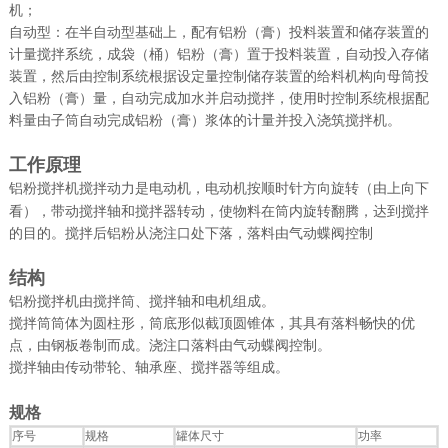
机；
自动型：在半自动型基础上，配有铝粉（膏）投料装置和储存装置的
计量搅拌系统，成袋（桶）铝粉（膏）置于投料装置，自动投入存储
装置，然后由控制系统根据设定量控制储存装置的给料机构向母筒投
入铝粉（膏）量，自动完成加水并启动搅拌，使用时控制系统根据配
料量由子筒自动完成铝粉（膏）浆体的计量并投入浇筑搅拌机。
工作原理
铝粉搅拌机搅拌动力是电动机，电动机按顺时针方向旋转（由上向下
看），带动搅拌轴和搅拌器转动，使物料在筒内旋转翻腾，达到搅拌
的目的。搅拌后铝粉从浇注口处下落，落料由气动蝶阀控制
结构
铝粉搅拌机由搅拌筒、搅拌轴和电机组成。
搅拌筒筒体为圆柱形，筒底形似截顶圆锥体，其具有落料畅快的优
点，由钢板卷制而成。浇注口落料由气动蝶阀控制。
搅拌轴由传动带轮、轴承座、搅拌器等组成。
规格
序号
规格
罐体尺寸
功率