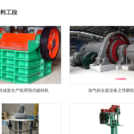
备料工段
砖成套生产线用颚式破碎机
加气砖全套设备之球磨