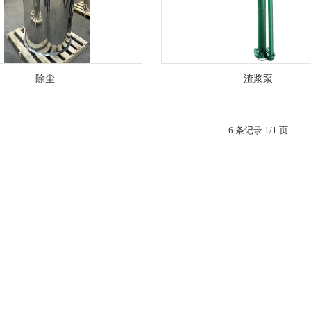
除尘
渣浆泵
6 条记录 1/1 页