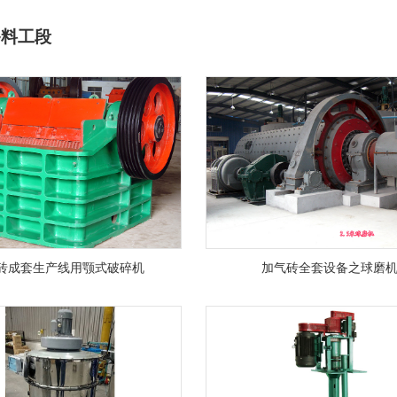
备料工段
砖成套生产线用颚式破碎机
加气砖全套设备之球磨