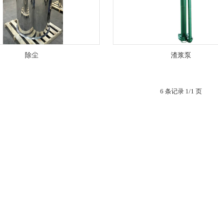
除尘
渣浆泵
6 条记录 1/1 页