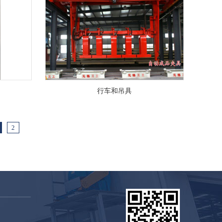
行车和吊具
2