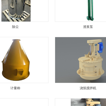
除尘
渣浆泵
计量称
浇筑搅拌机