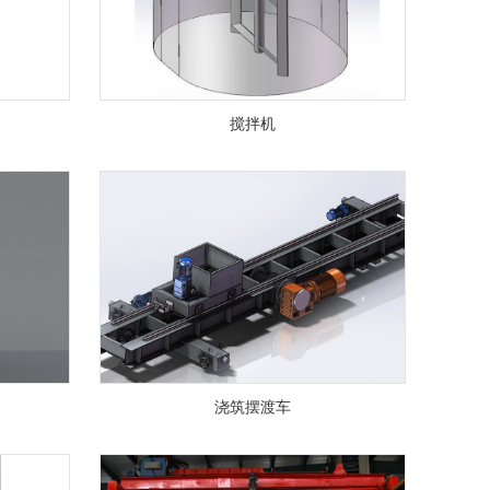
搅拌机
浇筑摆渡车