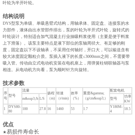
叶轮为半开叶轮。
结构说明
DYS型泵为单级、单吸悬臂式结构，用轴承体、固定盘、连接泵的水
力部件，液体由出水管部件排出，泵的叶轮为半开式叶轮，旋转式的
叶轮设计，特别适合加气混凝土行业抽吸料浆使用（主要是便于料浆
上下滑落）。该泵主要特点是液下部位的泵轴周径大、有足够的刚
度，固定盘以下不设轴承，不采用任何轴封，开口大，可以输送含有
较大浓度固定颗粒介质。泵插入液下的长度≤3000mm之间，不需要带
吸入管。传动由立式电动机安装在电机座上，用弹簧柱销联轴器与泵
相连。从电动机方向看，泵为顺时针方向旋转。
技术参数
流量
配套电机
序
扬程
转速
效率
重度&gamma;
型号
功率
号
（m)
（r/min)
（%）
（g/cm&sup3;）
m&sup3;/h
L/S
型号
KW
DYS80-
Y180M-
1
100
27.8
16
1460
53
1.7
18.5
80
4
优点
易损件寿命长
★